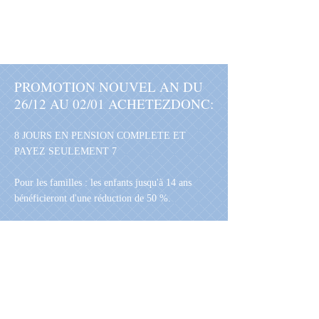
PROMOTION NOUVEL AN DU
26/12 AU 02/01 ACHETEZ
DONC
:
8 JOURS EN PENSION COMPLETE ET
PAYEZ SEULEMENT 7
Pour les familles : les enfants jusqu'à 14 ans
bénéficieront d'une réduction de 50 %.
LONG WEEK-END DE LA
BEFANA, DU 05/01 AU
09/01
4 JOURS POUR 2 PERSONNES A EURO