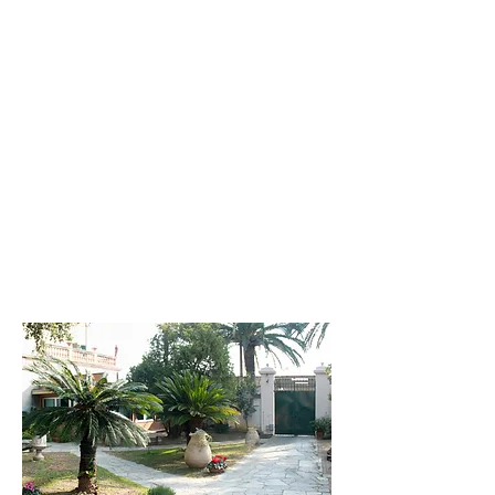
600 EN PENSION COMPLETE BOISSONS
EXCLUES.
Pour les familles : les enfants jusqu'à 14 ans
bénéficieront d'une réduction de 50 %.
PROMOTION WEEK-END
DU 15/01/2022 AU MAI
(hors période de Pâques)
2 jours pour 2 personnes à 260 euros en demi-
pension hors boissons