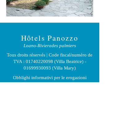
Hôtels Panozzo
Loano-Riviera
des palmiers
Tous droits réservés | Code fiscal/numéro de
TVA :
01740220098
(Villa Beatrice) -
01699930093
(Villa Mary)
O
bblighi informativi per le erogazioni
pubbliche: gli aiuti di Stat
o
e gli aiuti de minimis ricevuti dalla nostra
impresa sono contenuti nel
Registro nazionale degli aiuti di Stato di cui
all’art. 52 della L.
234/2012 a cui si rinvia e consultabili al
seguente link
https://www.rna.gov.it/RegistroNazionaleTra
sparenza/faces/pages/TrasparenzaAiuto.jspx